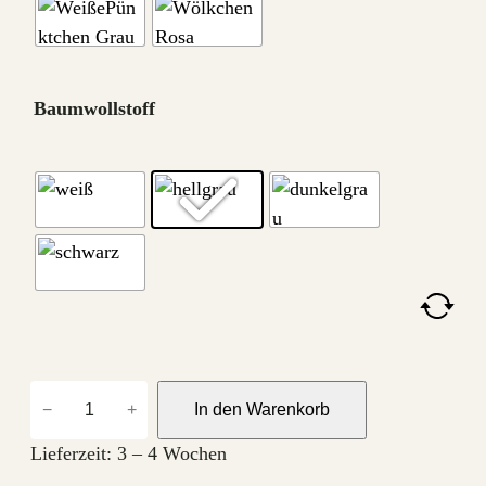
Baumwollstoff
H
−
+
In den Warenkorb
ä
n
Lieferzeit:
3 – 4 Wochen
g