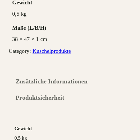
Gewicht
e
0,5 kg
m
a
Maße
t
38 × 47 × 1 cm
t
e
Category:
Kuschelprodukte
n
t
u
Zusätzliche Informationen
c
h
Produktsicherheit
M
e
n
g
Gewicht
e
0,5 kg