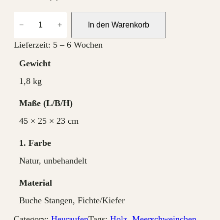
H
−
+
In den Warenkorb
e
u
Lieferzeit:
5 – 6 Wochen
w
Gewicht
a
1,8 kg
g
e
Maße
n
45 × 25 × 23 cm
M
e
1. Farbe
n
Natur, unbehandelt
g
e
Material
Buche Stangen, Fichte/Kiefer
Category:
Heuraufen
Tags:
Holz
, 
Meerschweinchen