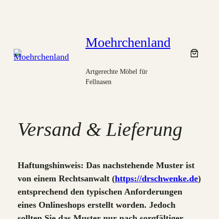
Zum
Inhalt
springen
Moehrchenland
Artgerechte Möbel für
Fellnasen
Versand & Lieferung
Haftungshinweis: Das nachstehende Muster ist
von einem Rechtsanwalt (
https://drschwenke.de
)
entsprechend den typischen Anforderungen
eines Onlineshops erstellt worden. Jedoch
sollten Sie das Muster nur nach sorgfältiger