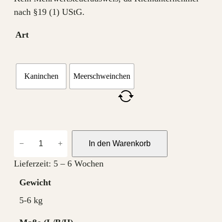
nach §19 (1) UStG.
Art
Kaninchen
Meerschweinchen
H
−
+
In den Warenkorb
a
u
Lieferzeit:
5 – 6 Wochen
s
Gewicht
M
5-6 kg
e
n