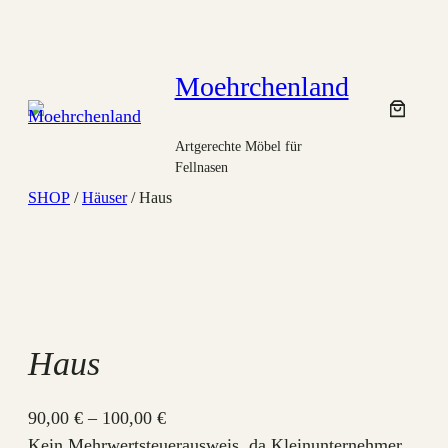
Zum
Inhalt
springen
Moehrchenland
Artgerechte Möbel für
Fellnasen
SHOP
/
Häuser
/ Haus
Haus
90,00
€
–
100,00
€
Kein Mehrwertsteuerausweis, da Kleinunternehmer