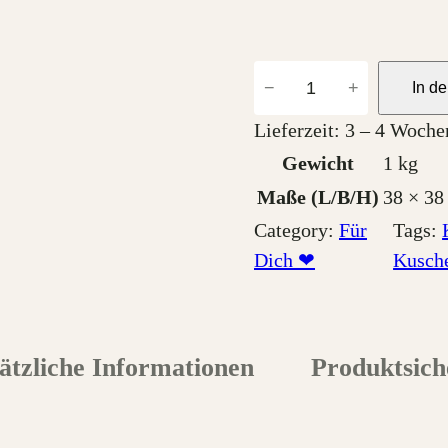
K
−
+
In d
u
Lieferzeit:
3 – 4 Woche
s
Gewicht
1 kg
c
h
Maße
38 × 38
e
Category:
Für
Tags:
l
Dich ❤
Kusche
k
i
s
ätzliche Informationen
Produktsich
s
e
n