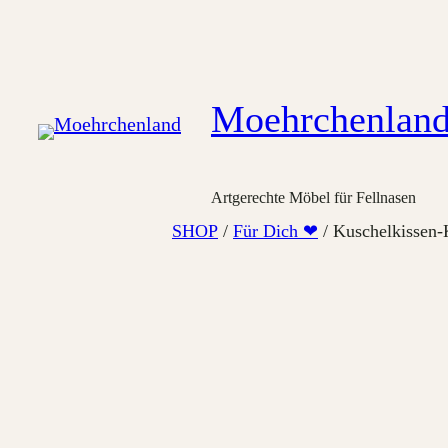
Zum
Inhalt
springen
Moehrchenlan
Artgerechte Möbel für Fellnasen
SHOP
/
Für Dich ❤
/ Kuschelkissen