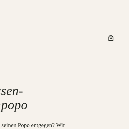
ssen-
npopo
a seinen Popo entgegen? Wir