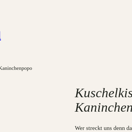
d
-Kaninchenpopo
Kuschelki
Kaninche
Wer streckt uns denn d