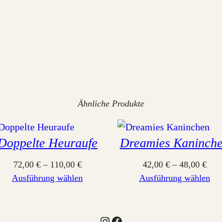
e
n
g
e
Ähnliche Produkte
Doppelte Heuraufe
Dreamies Kaninch
72,00
€
–
110,00
€
42,00
€
–
48,00
€
Ausführung wählen
Ausführung wählen
Instagram
Facebook