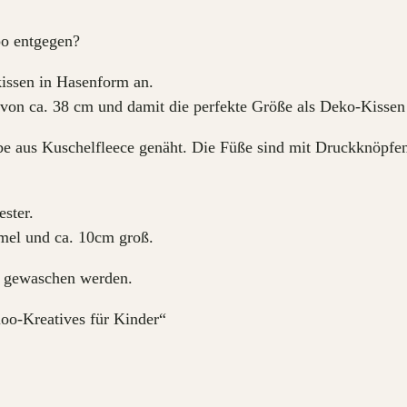
-
po entgegen?
K
a
kissen in Hasenform an.
n
von ca. 38 cm und damit die perfekte Größe als Deko-Kissen 
i
be aus Kuschelfleece genäht. Die Füße sind mit Druckknöpfen
n
c
h
ster.
e
mel und ca. 10cm groß.
n
d gewaschen werden.
p
o
oo-Kreatives für Kinder“
p
o
M