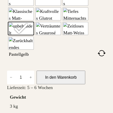
R
−
+
In den Warenkorb
e
l
Lieferzeit:
5 – 6 Wochen
a
Gewicht
x
3 kg
l