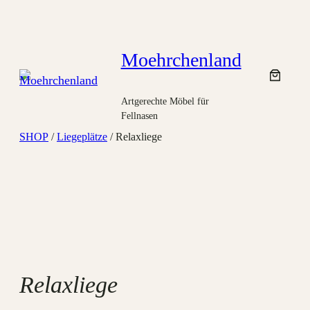
Zum
Inhalt
springen
Moehrchenland
Artgerechte Möbel für
Fellnasen
SHOP
/
Liegeplätze
/ Relaxliege
Relaxliege