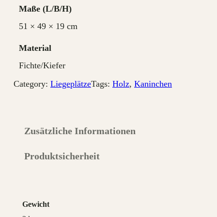
i
Maße
e
51 × 49 × 19 cm
g
e
Material
M
Fichte/Kiefer
e
n
Category:
Liegeplätze
Tags:
Holz
, 
Kaninchen
g
e
Zusätzliche Informationen
Produktsicherheit
Gewicht